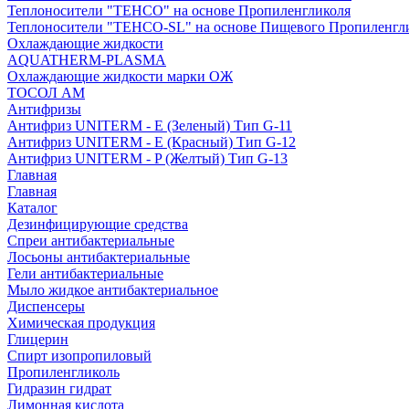
Теплоносители "ТЕНСО" на основе Пропиленгликоля
Теплоносители "ТЕНСО-SL" на основе Пищевого Пропиленгл
Охлаждающие жидкости
AQUATHERM-PLASMA
Охлаждающие жидкости марки ОЖ
ТОСОЛ АМ
Антифризы
Антифриз UNITERM - E (Зеленый) Тип G-11
Антифриз UNITERM - E (Красный) Тип G-12
Антифриз UNITERM - P (Желтый) Тип G-13
Главная
Главная
Каталог
Дезинфицирующие средства
Спреи антибактериальные
Лосьоны антибактериальные
Гели антибактериальные
Мыло жидкое антибактериальное
Диспенсеры
Химическая продукция
Глицерин
Спирт изопропиловый
Пропиленгликоль
Гидразин гидрат
Лимонная кислота