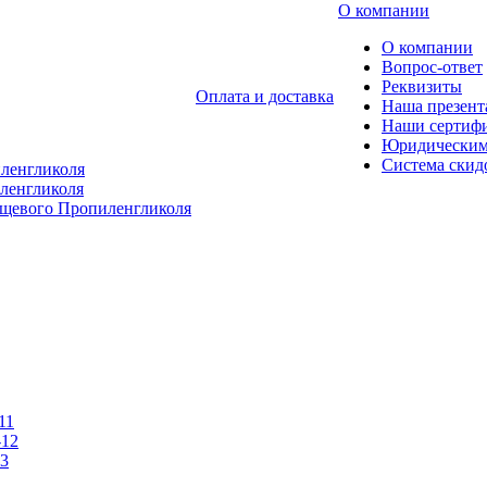
О компании
О компании
Вопрос-ответ
Реквизиты
Оплата и доставка
Наша презент
Наши сертиф
Юридическим
Система скид
ленгликоля
ленгликоля
щевого Пропиленгликоля
11
-12
3