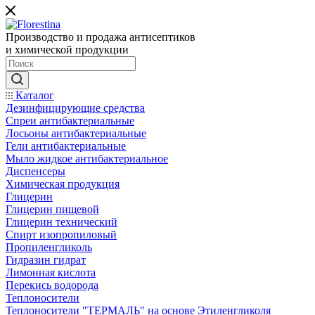
Производство и продажа антисептиков
и химической продукции
Каталог
Дезинфицирующие средства
Спреи антибактериальные
Лосьоны антибактериальные
Гели антибактериальные
Мыло жидкое антибактериальное
Диспенсеры
Химическая продукция
Глицерин
Глицерин пищевой
Глицерин технический
Спирт изопропиловый
Пропиленгликоль
Гидразин гидрат
Лимонная кислота
Перекись водорода
Теплоносители
Теплоносители "ТЕРМАЛЬ" на основе Этиленгликоля