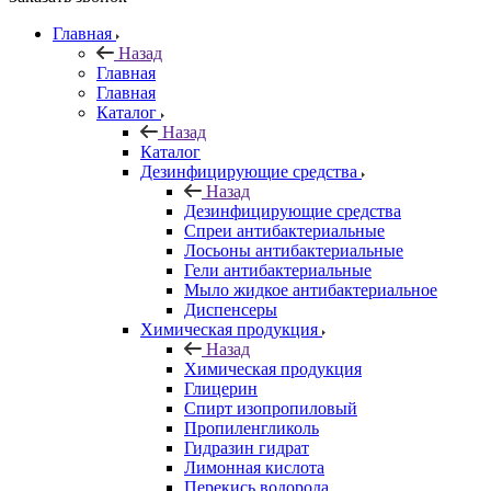
Главная
Назад
Главная
Главная
Каталог
Назад
Каталог
Дезинфицирующие средства
Назад
Дезинфицирующие средства
Спреи антибактериальные
Лосьоны антибактериальные
Гели антибактериальные
Мыло жидкое антибактериальное
Диспенсеры
Химическая продукция
Назад
Химическая продукция
Глицерин
Спирт изопропиловый
Пропиленгликоль
Гидразин гидрат
Лимонная кислота
Перекись водорода