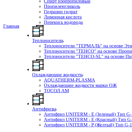
Спирт изопропиловый
Пропиленгликоль
Гидразин гидрат
Лимонная кислота
Перекись водорода
Главная
Теплоносители
Теплоносители "ТЕРМАЛЬ" на основе Эти
Теплоносители "ТЕНСО" на основе Пропи
Теплоносители "ТЕНСО-SL" на основе Пи
Охлаждающие жидкости
AQUATHERM-PLASMA
Охлаждающие жидкости марки ОЖ
ТОСОЛ АМ
Антифризы
Антифриз UNITERM - E (Зеленый) Тип G-
Антифриз UNITERM - E (Красный) Тип G
Антифриз UNITERM - P (Желтый) Тип G-1