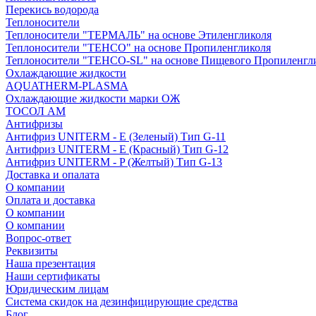
Перекись водорода
Теплоносители
Теплоносители "ТЕРМАЛЬ" на основе Этиленгликоля
Теплоносители "ТЕНСО" на основе Пропиленгликоля
Теплоносители "ТЕНСО-SL" на основе Пищевого Пропиленгл
Охлаждающие жидкости
AQUATHERM-PLASMA
Охлаждающие жидкости марки ОЖ
ТОСОЛ АМ
Антифризы
Антифриз UNITERM - E (Зеленый) Тип G-11
Антифриз UNITERM - E (Красный) Тип G-12
Антифриз UNITERM - P (Желтый) Тип G-13
Доставка и опалата
О компании
Оплата и доставка
О компании
О компании
Вопрос-ответ
Реквизиты
Наша презентация
Наши сертификаты
Юридическим лицам
Система скидок на дезинфицирующие средства
Блог